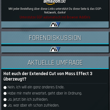
Mit jeder Bestellung über diese Links unterstützt Du diese Seite & das GGP-
Netzwerk, danke!
Unterstütze GGP automatisch mit Browser AddOn's
FORENDISKUSSION
AKTUELLE UMFRAGE
Hat euch der Extended Cut von Mass Effect 3
überzeugt?
Auswahlmöglichkeiten
Nein, ich will ein ganz anderes Ende.
Habe mir mehr erwartet, geht aber in Ordnung.
Ja, jetzt bin ich zufrieden.
Ja, war aber eh schon zufrieden.