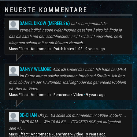
NEUESTE KOMMENTARE
DANIEL DIKOW (MEREEL86)
hat schon jemand die
vermeindlich neuen ryder-frisuren gesehen ? also ich finde ja
das die sarah mit den scott-friesuren nicht schlecht aussehen, scott
hingegen schaut mit sarah-frisuren ziemlich...
Mass Effect: Andromeda - Patch-Notes 1.08
9 years ago
·
DANNY WILMORE
Also ich kapier das nicht. Ich habe bei ME:A
im Game immer solche seltsamen Interlaced Streifen. Ich frag
mich ob das an der 10 Stunden Trial liegt oder ein generelles Problem
ist. Hier im Video...
Mass Effect: Andromeda - Benchmark-Video
9 years ago
·
DE-CHAN
Okay... Da sollte ich mit meinem i7 5930K 3,5GHz ...
16GB RAM ... Win 10 64-Bit ... GTX980Ti 6GB gut aufgestellt
sein =) ...
Mass Effect: Andromeda - Benchmark-Video
9 years ago
·