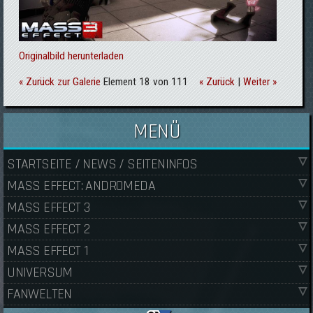
Originalbild herunterladen
« Zurück zur Galerie
Element 18 von 111
« Zurück
|
Weiter »
MENÜ
STARTSEITE / NEWS / SEITENINFOS
MASS EFFECT: ANDROMEDA
MASS EFFECT 3
MASS EFFECT 2
MASS EFFECT 1
UNIVERSUM
FANWELTEN