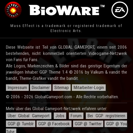
Mass Effect is a trademark or registered trademark of
Electronic Arts.
Diese Webseite ist Teil von GLOBAL GAMEPORT, einem seit 2006
bestehenden, nicht kommerziell orientierten Videogame-Netzwerk
von Fans für Fans.
Alle Logos, Markenzeichen & Bilder sind das geistige Eigentum der
jeweiligen Inhaber. GGP Theme 1.4 © 2016 by Valkum & vandit the
bandit, Theme-Grafiker vandit the bandit.
Impressum
Disclaimer
Sitemap
Mitarbeiter-Login
© 2006 - 2026 GlobalGameport.com - Alle Rechte vorbehalten.
Mehr über das Global Gameport-Netzwerk erfahren unter:
Über Global Gameport
Jobs
Forum
Bei GGP registrieren
GGP @ Tumblr
GGP @ Facebook
GGP @ Twitter
GGP @ You
Tube