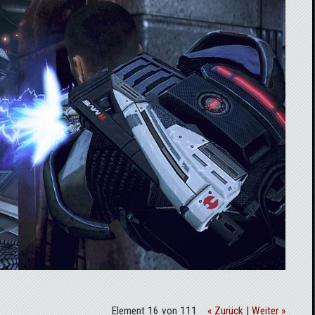
Element 16 von 111
« Zurück
|
Weiter »