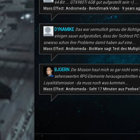
64-Bit ... GTX980Ti 6GB gut aufgestellt sein =) ...
Mass Effect: Andromeda - Benchmark-Video
9 years a
·
DYNAMIKE
Das war vermutlich genau die Richtig
einigen sauer aufgestoßen, dass der Techtest PC-S
sowieso schon ihre Probleme damit haben auf eine...
Mass Effect: Andromeda - BioWare sagt Test des Multipl
BJOERN
Die Mission haut mich so gar nicht vom H
sehenswerten RPG-Elemente herausgeschnitten wu
Loyalitätsmission - da muss noch was kommen...
Mass Effect: Andromeda - Seht 17 Minuten aus Peebee's
.