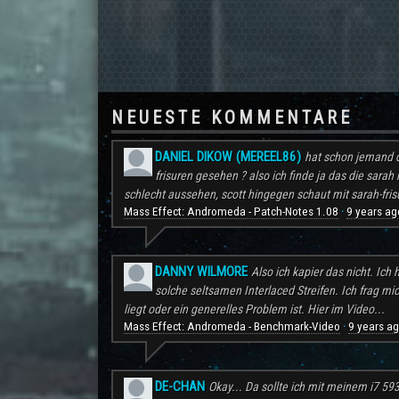
NEUESTE KOMMENTARE
DANIEL DIKOW (MEREEL86)
hat schon jemand d
frisuren gesehen ? also ich finde ja das die sarah 
schlecht aussehen, scott hingegen schaut mit sarah-frisu
Mass Effect: Andromeda - Patch-Notes 1.08
9 years ag
·
DANNY WILMORE
Also ich kapier das nicht. Ic
solche seltsamen Interlaced Streifen. Ich frag mi
liegt oder ein generelles Problem ist. Hier im Video...
Mass Effect: Andromeda - Benchmark-Video
9 years a
·
DE-CHAN
Okay... Da sollte ich mit meinem i7 59