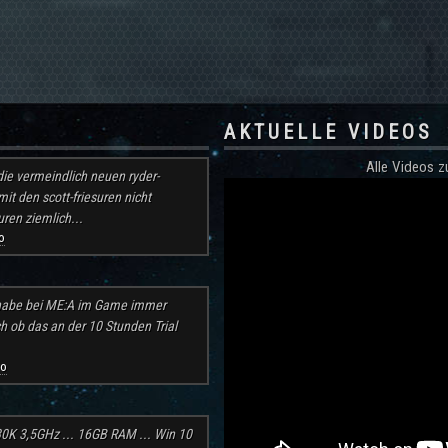
AKTUELLE VIDEOS
Alle Videos
ie vermeindlich neuen ryder-
mit den scott-friesuren nicht
ren ziemlich...
o
h habe bei ME:A im Game immer
ch ob das an der 10 Stunden Trial
go
30K 3,5GHz ... 16GB RAM ... Win 10