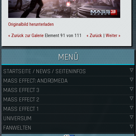
Originalbild herunterladen
« Zurück zur Galerie
Element 91 von 111
« Zurück
|
Weiter »
MENÜ
STARTSEITE / NEWS / SEITENINFOS
MASS EFFECT: ANDROMEDA
MASS EFFECT 3
MASS EFFECT 2
MASS EFFECT 1
UNIVERSUM
FANWELTEN