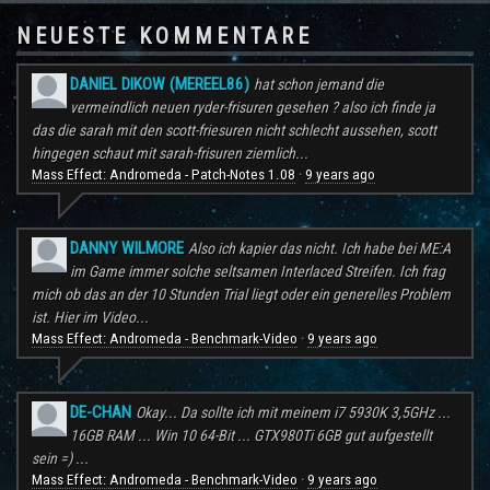
NEUESTE KOMMENTARE
DANIEL DIKOW (MEREEL86)
hat schon jemand die
vermeindlich neuen ryder-frisuren gesehen ? also ich finde ja
das die sarah mit den scott-friesuren nicht schlecht aussehen, scott
hingegen schaut mit sarah-frisuren ziemlich...
Mass Effect: Andromeda - Patch-Notes 1.08
9 years ago
·
DANNY WILMORE
Also ich kapier das nicht. Ich habe bei ME:A
im Game immer solche seltsamen Interlaced Streifen. Ich frag
mich ob das an der 10 Stunden Trial liegt oder ein generelles Problem
ist. Hier im Video...
Mass Effect: Andromeda - Benchmark-Video
9 years ago
·
DE-CHAN
Okay... Da sollte ich mit meinem i7 5930K 3,5GHz ...
16GB RAM ... Win 10 64-Bit ... GTX980Ti 6GB gut aufgestellt
sein =) ...
Mass Effect: Andromeda - Benchmark-Video
9 years ago
·