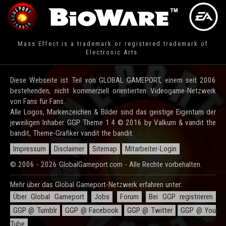
Mass Effect is a trademark or registered trademark of
Electronic Arts.
Diese Webseite ist Teil von GLOBAL GAMEPORT, einem seit 2006
bestehenden, nicht kommerziell orientierten Videogame-Netzwerk
von Fans für Fans.
Alle Logos, Markenzeichen & Bilder sind das geistige Eigentum der
jeweiligen Inhaber. GGP Theme 1.4 © 2016 by Valkum & vandit the
bandit, Theme-Grafiker vandit the bandit.
Impressum
Disclaimer
Sitemap
Mitarbeiter-Login
© 2006 - 2026 GlobalGameport.com - Alle Rechte vorbehalten.
Mehr über das Global Gameport-Netzwerk erfahren unter:
Über Global Gameport
Jobs
Forum
Bei GGP registrieren
GGP @ Tumblr
GGP @ Facebook
GGP @ Twitter
GGP @ You
Tube