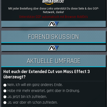
Mit jeder Bestellung über diese Links unterstützt Du diese Seite & das GGP-
Netzwerk, danke!
Unterstütze GGP automatisch mit Browser AddOn's
FORENDISKUSSION
AKTUELLE UMFRAGE
Hat euch der Extended Cut von Mass Effect 3
überzeugt?
Auswahlmöglichkeiten
Nein, ich will ein ganz anderes Ende.
Habe mir mehr erwartet, geht aber in Ordnung.
Ja, jetzt bin ich zufrieden.
Ja, war aber eh schon zufrieden.