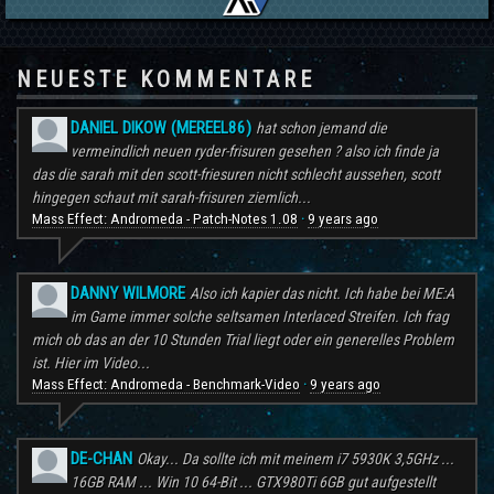
NEUESTE KOMMENTARE
DANIEL DIKOW (MEREEL86)
hat schon jemand die
vermeindlich neuen ryder-frisuren gesehen ? also ich finde ja
das die sarah mit den scott-friesuren nicht schlecht aussehen, scott
hingegen schaut mit sarah-frisuren ziemlich...
Mass Effect: Andromeda - Patch-Notes 1.08
9 years ago
·
DANNY WILMORE
Also ich kapier das nicht. Ich habe bei ME:A
im Game immer solche seltsamen Interlaced Streifen. Ich frag
mich ob das an der 10 Stunden Trial liegt oder ein generelles Problem
ist. Hier im Video...
Mass Effect: Andromeda - Benchmark-Video
9 years ago
·
DE-CHAN
Okay... Da sollte ich mit meinem i7 5930K 3,5GHz ...
16GB RAM ... Win 10 64-Bit ... GTX980Ti 6GB gut aufgestellt