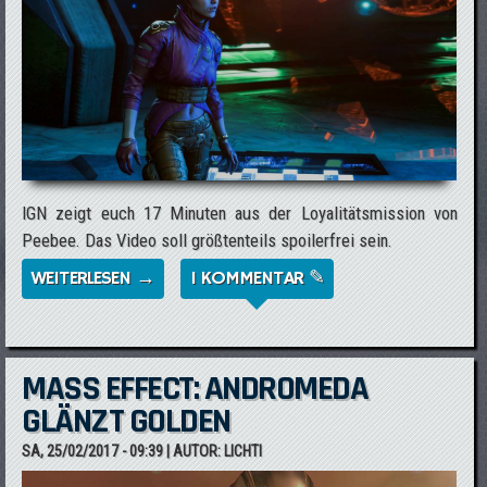
IGN zeigt euch 17 Minuten aus der Loyalitätsmission von
Peebee. Das Video soll größtenteils spoilerfrei sein.
WEITERLESEN →
ÜBER MASS EFFECT: ANDROMEDA - SEHT
1 KOMMENTAR ✎
17 MINUTEN AUS PEEBEE'S
LOYALITÄTSMISSION
MASS EFFECT: ANDROMEDA
GLÄNZT GOLDEN
SA, 25/02/2017 - 09:39
| AUTOR:
LICHTI