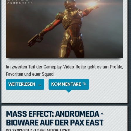
Im zweiten Teil der Gameplay-Video-Reihe geht es um Profile,
Favoriten und euer Squad.
WEITERLESEN →
ÜBER MASS EFFECT: ANDROMEDA -
KOMMENTARE ✎
PROFILE, FAVORITEN & SQUAD IM VIDEO
MASS EFFECT: ANDROMEDA -
BIOWARE AUF DER PAX EAST
DO, 23/02/2017 - 12:49
| AUTOR:
LICHTI