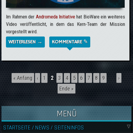
Im Rahmen der
Andromeda Initiative
hat BioWare ein weiteres
Video veröffentlicht, in dem das Kern-Team der Mission
vorgestellt wird.
WEITERLESEN →
ÜBER MASS EFFECT: ANDROMEDA -
KOMMENTARE ✎
PATHFINDER TEAM BRIEFING
Seiten
« Anfang
‹
1
2
3
4
5
6
7
8
9
…
›
Ende »
MENÜ
STARTSEITE / NEWS / SEITENINFOS