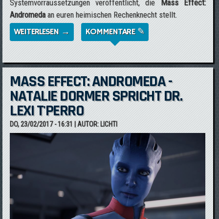
Systemvorraussetzungen veröffentlicht, die
Mass Effect:
Andromeda
an euren heimischen Rechenknecht stellt.
WEITERLESEN →
ÜBER SYSTEMANFORDERUNGEN FÜR MASS
KOMMENTARE ✎
EFFECT: ANDROMEDA
MASS EFFECT: ANDROMEDA -
NATALIE DORMER SPRICHT DR.
LEXI T'PERRO
DO, 23/02/2017 - 16:31
| AUTOR:
LICHTI