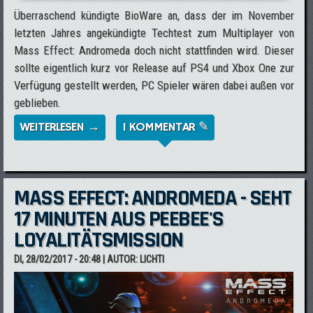
Überraschend kündigte BioWare an, dass der im November
letzten Jahres angekündigte Techtest zum Multiplayer von
Mass Effect: Andromeda doch nicht stattfinden wird. Dieser
sollte eigentlich kurz vor Release auf PS4 und Xbox One zur
Verfügung gestellt werden, PC Spieler wären dabei außen vor
geblieben.
WEITERLESEN →
ÜBER MASS EFFECT: ANDROMEDA -
1 KOMMENTAR ✎
BIOWARE SAGT TEST DES MULTIPLAYERS
AB
MASS EFFECT: ANDROMEDA - SEHT
17 MINUTEN AUS PEEBEE'S
LOYALITÄTSMISSION
DI, 28/02/2017 - 20:48
| AUTOR:
LICHTI