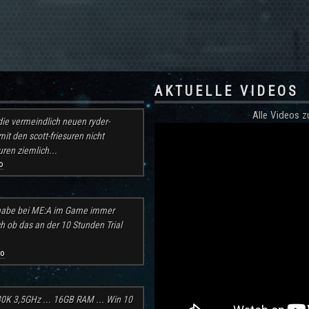
AKTUELLE VIDEOS
Alle Videos
ie vermeindlich neuen ryder-
mit den scott-friesuren nicht
ren ziemlich...
o
h habe bei ME:A im Game immer
ch ob das an der 10 Stunden Trial
go
30K 3,5GHz ... 16GB RAM ... Win 10