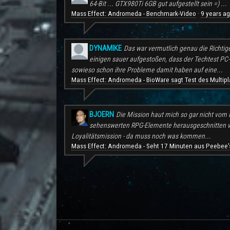
64-Bit ... GTX980Ti 6GB gut aufgestellt sein =) ...
Mass Effect: Andromeda - Benchmark-Video
9 years a
·
DYNAMIKE
Das war vermutlich genau die Richtig
einigen sauer aufgestoßen, dass der Techtest PC-S
sowieso schon ihre Probleme damit haben auf eine...
Mass Effect: Andromeda - BioWare sagt Test des Multipl
BJOERN
Die Mission haut mich so gar nicht vom H
sehenswerten RPG-Elemente herausgeschnitten wu
Loyalitätsmission - da muss noch was kommen...
Mass Effect: Andromeda - Seht 17 Minuten aus Peebee's
.