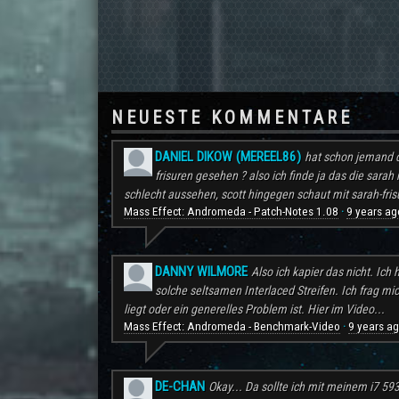
NEUESTE KOMMENTARE
DANIEL DIKOW (MEREEL86)
hat schon jemand d
frisuren gesehen ? also ich finde ja das die sarah 
schlecht aussehen, scott hingegen schaut mit sarah-frisu
Mass Effect: Andromeda - Patch-Notes 1.08
9 years ag
·
DANNY WILMORE
Also ich kapier das nicht. Ic
solche seltsamen Interlaced Streifen. Ich frag mi
liegt oder ein generelles Problem ist. Hier im Video...
Mass Effect: Andromeda - Benchmark-Video
9 years a
·
DE-CHAN
Okay... Da sollte ich mit meinem i7 59