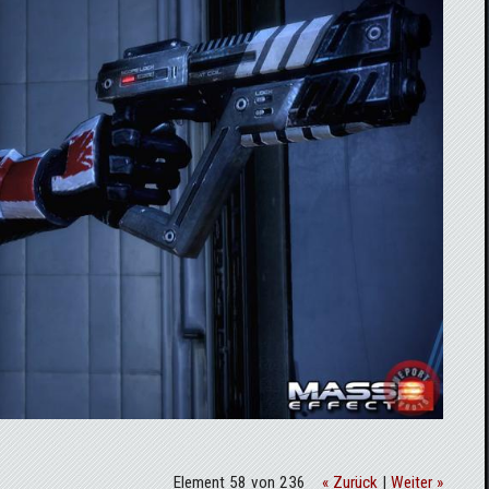
Element 58 von 236
« Zurück
|
Weiter »