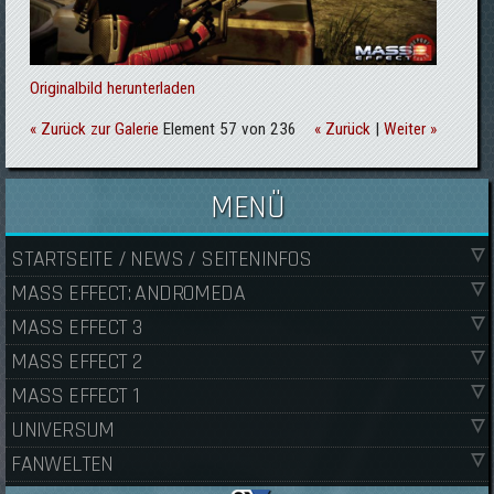
Originalbild herunterladen
« Zurück zur Galerie
Element 57 von 236
« Zurück
|
Weiter »
MENÜ
STARTSEITE / NEWS / SEITENINFOS
MASS EFFECT: ANDROMEDA
MASS EFFECT 3
MASS EFFECT 2
MASS EFFECT 1
UNIVERSUM
FANWELTEN