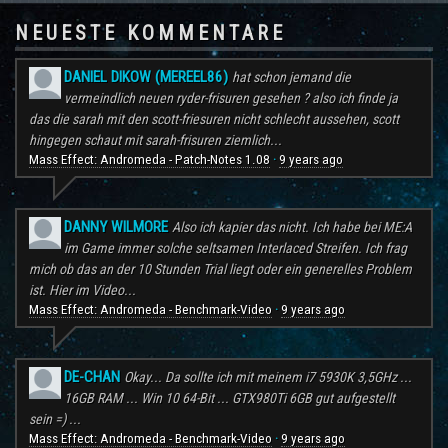
NEUESTE KOMMENTARE
DANIEL DIKOW (MEREEL86)
hat schon jemand die
vermeindlich neuen ryder-frisuren gesehen ? also ich finde ja
das die sarah mit den scott-friesuren nicht schlecht aussehen, scott
hingegen schaut mit sarah-frisuren ziemlich...
Mass Effect: Andromeda - Patch-Notes 1.08
9 years ago
·
DANNY WILMORE
Also ich kapier das nicht. Ich habe bei ME:A
im Game immer solche seltsamen Interlaced Streifen. Ich frag
mich ob das an der 10 Stunden Trial liegt oder ein generelles Problem
ist. Hier im Video...
Mass Effect: Andromeda - Benchmark-Video
9 years ago
·
DE-CHAN
Okay... Da sollte ich mit meinem i7 5930K 3,5GHz ...
16GB RAM ... Win 10 64-Bit ... GTX980Ti 6GB gut aufgestellt
sein =) ...
Mass Effect: Andromeda - Benchmark-Video
9 years ago
·