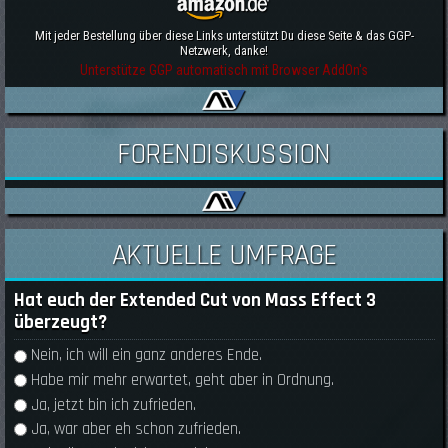
Mit jeder Bestellung über diese Links unterstützt Du diese Seite & das GGP-
Netzwerk, danke!
Unterstütze GGP automatisch mit Browser AddOn's
FORENDISKUSSION
AKTUELLE UMFRAGE
Hat euch der Extended Cut von Mass Effect 3
überzeugt?
Auswahlmöglichkeiten
Nein, ich will ein ganz anderes Ende.
Habe mir mehr erwartet, geht aber in Ordnung.
Ja, jetzt bin ich zufrieden.
Ja, war aber eh schon zufrieden.