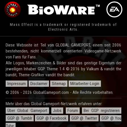
Mass Effect is a trademark or registered trademark of
Electronic Arts.
Diese Webseite ist Teil von GLOBAL GAMEPORT, einem seit 2006
bestehenden, nicht kommerziell orientierten Videogame-Netzwerk
von Fans für Fans.
Alle Logos, Markenzeichen & Bilder sind das geistige Eigentum der
jeweiligen Inhaber. GGP Theme 1.4 © 2016 by Valkum & vandit the
bandit, Theme-Grafiker vandit the bandit.
Impressum
Disclaimer
Sitemap
Mitarbeiter-Login
© 2006 - 2026 GlobalGameport.com - Alle Rechte vorbehalten.
Mehr über das Global Gameport-Netzwerk erfahren unter:
Über Global Gameport
Jobs
Forum
Bei GGP registrieren
GGP @ Tumblr
GGP @ Facebook
GGP @ Twitter
GGP @ You
Tube