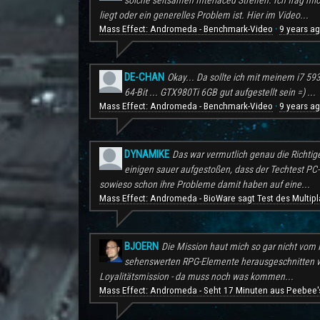
solche seltsamen Interlaced Streifen. Ich frag mi
liegt oder ein generelles Problem ist. Hier im Video...
Mass Effect: Andromeda - Benchmark-Video
9 years a
·
DE-CHAN
Okay... Da sollte ich mit meinem i7 59
64-Bit ... GTX980Ti 6GB gut aufgestellt sein =) ...
Mass Effect: Andromeda - Benchmark-Video
9 years a
·
DYNAMIKE
Das war vermutlich genau die Richtig
einigen sauer aufgestoßen, dass der Techtest PC-S
sowieso schon ihre Probleme damit haben auf eine...
Mass Effect: Andromeda - BioWare sagt Test des Multipl
BJOERN
Die Mission haut mich so gar nicht vom H
sehenswerten RPG-Elemente herausgeschnitten wu
Loyalitätsmission - da muss noch was kommen...
Mass Effect: Andromeda - Seht 17 Minuten aus Peebee's