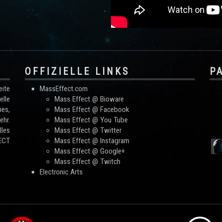
OFFIZIELLE LINKS
P
ite
MassEffect.com
lle
Mass Effect @ Bioware
mes,
Mass Effect @ Facebook
hr.
Mass Effect @ You Tube
les
Mass Effect @ Twitter
FECT
Mass Effect @ Instagram
Mass Effect @ Google+
Mass Effect @ Twitch
Electronic Arts