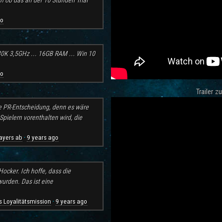
ch ob das an der 10 Stunden Trial
go
30K 3,5GHz ... 16GB RAM ... Win 10
go
Trailer 
e PR-Entscheidung, denn es wäre
pielern vorenthalten wird, die
ayers ab
9 years ago
·
ocker. Ich hoffe, dass die
rden. Das ist eine
 Loyalitätsmission
9 years ago
·