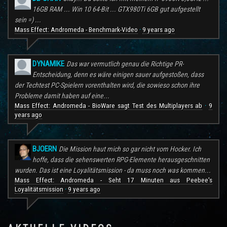
16GB RAM ... Win 10 64-Bit ... GTX980Ti 6GB gut aufgestellt
sein =) ...
Mass Effect: Andromeda - Benchmark-Video
9 years ago
·
DYNAMIKE
Das war vermutlich genau die Richtige PR-
Entscheidung, denn es wäre einigen sauer aufgestoßen, dass
der Techtest PC-Spielern vorenthalten wird, die sowieso schon ihre
Probleme damit haben auf eine...
Mass Effect: Andromeda - BioWare sagt Test des Multiplayers ab
9
·
years ago
BJOERN
Die Mission haut mich so gar nicht vom Hocker. Ich
hoffe, dass die sehenswerten RPG-Elemente herausgeschnitten
wurden. Das ist eine Loyalitätsmission - da muss noch was kommen...
Mass Effect: Andromeda - Seht 17 Minuten aus Peebee's
Loyalitätsmission
9 years ago
·