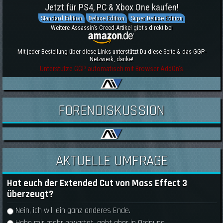
Jetzt für PS4, PC & Xbox One kaufen!
Standard Edition
Deluxe Edition
Super Deluxe Edition
Weitere Assassin's Creed-Artikel gibt's direkt bei
Mit jeder Bestellung über diese Links unterstützt Du diese Seite & das GGP-
Netzwerk, danke!
Unterstütze GGP automatisch mit Browser AddOn's
FORENDISKUSSION
AKTUELLE UMFRAGE
Hat euch der Extended Cut von Mass Effect 3
überzeugt?
Auswahlmöglichkeiten
Nein, ich will ein ganz anderes Ende.