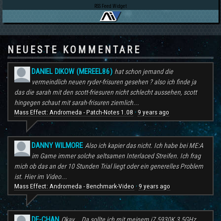
RSS Feed Widget
NEUESTE KOMMENTARE
DANIEL DIKOW (MEREEL86)
hat schon jemand die
vermeindlich neuen ryder-frisuren gesehen ? also ich finde ja
das die sarah mit den scott-friesuren nicht schlecht aussehen, scott
hingegen schaut mit sarah-frisuren ziemlich...
Mass Effect: Andromeda - Patch-Notes 1.08
9 years ago
·
DANNY WILMORE
Also ich kapier das nicht. Ich habe bei ME:A
im Game immer solche seltsamen Interlaced Streifen. Ich frag
mich ob das an der 10 Stunden Trial liegt oder ein generelles Problem
ist. Hier im Video...
Mass Effect: Andromeda - Benchmark-Video
9 years ago
·
DE-CHAN
Okay... Da sollte ich mit meinem i7 5930K 3,5GHz ...