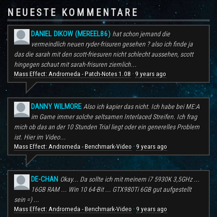
NEUESTE KOMMENTARE
DANIEL DIKOW (MEREEL86)
hat schon jemand die
vermeindlich neuen ryder-frisuren gesehen ? also ich finde ja
das die sarah mit den scott-friesuren nicht schlecht aussehen, scott
hingegen schaut mit sarah-frisuren ziemlich...
Mass Effect: Andromeda - Patch-Notes 1.08
9 years ago
·
DANNY WILMORE
Also ich kapier das nicht. Ich habe bei ME:A
im Game immer solche seltsamen Interlaced Streifen. Ich frag
mich ob das an der 10 Stunden Trial liegt oder ein generelles Problem
ist. Hier im Video...
Mass Effect: Andromeda - Benchmark-Video
9 years ago
·
DE-CHAN
Okay... Da sollte ich mit meinem i7 5930K 3,5GHz ...
16GB RAM ... Win 10 64-Bit ... GTX980Ti 6GB gut aufgestellt
sein =) ...
Mass Effect: Andromeda - Benchmark-Video
9 years ago
·