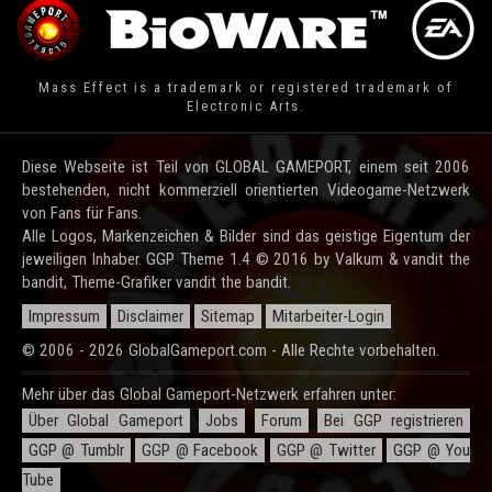
Mass Effect is a trademark or registered trademark of
Electronic Arts.
Diese Webseite ist Teil von GLOBAL GAMEPORT, einem seit 2006
bestehenden, nicht kommerziell orientierten Videogame-Netzwerk
von Fans für Fans.
Alle Logos, Markenzeichen & Bilder sind das geistige Eigentum der
jeweiligen Inhaber. GGP Theme 1.4 © 2016 by Valkum & vandit the
bandit, Theme-Grafiker vandit the bandit.
Impressum
Disclaimer
Sitemap
Mitarbeiter-Login
© 2006 - 2026 GlobalGameport.com - Alle Rechte vorbehalten.
Mehr über das Global Gameport-Netzwerk erfahren unter:
Über Global Gameport
Jobs
Forum
Bei GGP registrieren
GGP @ Tumblr
GGP @ Facebook
GGP @ Twitter
GGP @ You
Tube