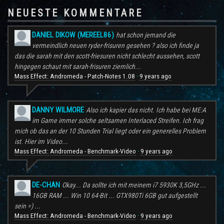
NEUESTE KOMMENTARE
DANIEL DIKOW (MEREEL86)
hat schon jemand die
vermeindlich neuen ryder-frisuren gesehen ? also ich finde ja
das die sarah mit den scott-friesuren nicht schlecht aussehen, scott
hingegen schaut mit sarah-frisuren ziemlich...
Mass Effect: Andromeda - Patch-Notes 1.08
9 years ago
·
DANNY WILMORE
Also ich kapier das nicht. Ich habe bei ME:A
im Game immer solche seltsamen Interlaced Streifen. Ich frag
mich ob das an der 10 Stunden Trial liegt oder ein generelles Problem
ist. Hier im Video...
Mass Effect: Andromeda - Benchmark-Video
9 years ago
·
DE-CHAN
Okay... Da sollte ich mit meinem i7 5930K 3,5GHz ...
16GB RAM ... Win 10 64-Bit ... GTX980Ti 6GB gut aufgestellt
sein =) ...
Mass Effect: Andromeda - Benchmark-Video
9 years ago
·