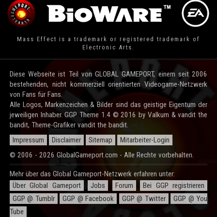
Mass Effect is a trademark or registered trademark of
Electronic Arts.
Diese Webseite ist Teil von GLOBAL GAMEPORT, einem seit 2006
bestehenden, nicht kommerziell orientierten Videogame-Netzwerk
von Fans für Fans.
Alle Logos, Markenzeichen & Bilder sind das geistige Eigentum der
jeweiligen Inhaber. GGP Theme 1.4 © 2016 by Valkum & vandit the
bandit, Theme-Grafiker vandit the bandit.
Impressum
Disclaimer
Sitemap
Mitarbeiter-Login
© 2006 - 2026 GlobalGameport.com - Alle Rechte vorbehalten.
Mehr über das Global Gameport-Netzwerk erfahren unter:
Über Global Gameport
Jobs
Forum
Bei GGP registrieren
GGP @ Tumblr
GGP @ Facebook
GGP @ Twitter
GGP @ You
Tube