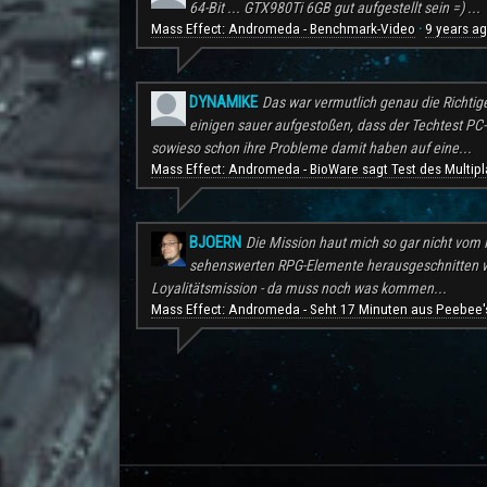
64-Bit ... GTX980Ti 6GB gut aufgestellt sein =) ...
Mass Effect: Andromeda - Benchmark-Video
9 years a
·
DYNAMIKE
Das war vermutlich genau die Richtig
einigen sauer aufgestoßen, dass der Techtest PC-S
sowieso schon ihre Probleme damit haben auf eine...
Mass Effect: Andromeda - BioWare sagt Test des Multipl
BJOERN
Die Mission haut mich so gar nicht vom H
sehenswerten RPG-Elemente herausgeschnitten wu
Loyalitätsmission - da muss noch was kommen...
Mass Effect: Andromeda - Seht 17 Minuten aus Peebee's
.