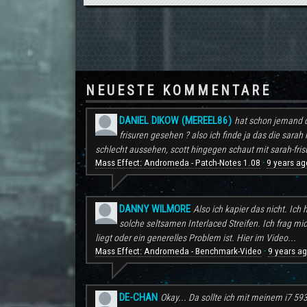
NEUESTE KOMMENTARE
DANIEL DIKOW (MEREEL86)
hat schon jemand d
frisuren gesehen ? also ich finde ja das die sarah 
schlecht aussehen, scott hingegen schaut mit sarah-frisu
Mass Effect: Andromeda - Patch-Notes 1.08
9 years ag
·
DANNY WILMORE
Also ich kapier das nicht. Ic
solche seltsamen Interlaced Streifen. Ich frag mi
liegt oder ein generelles Problem ist. Hier im Video...
Mass Effect: Andromeda - Benchmark-Video
9 years a
·
DE-CHAN
Okay... Da sollte ich mit meinem i7 59