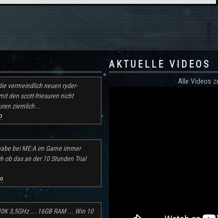
AKTUELLE VIDEOS
Alle Videos
ie vermeindlich neuen ryder-
mit den scott-friesuren nicht
ren ziemlich...
o
h habe bei ME:A im Game immer
ch ob das an der 10 Stunden Trial
go
30K 3,5GHz ... 16GB RAM ... Win 10