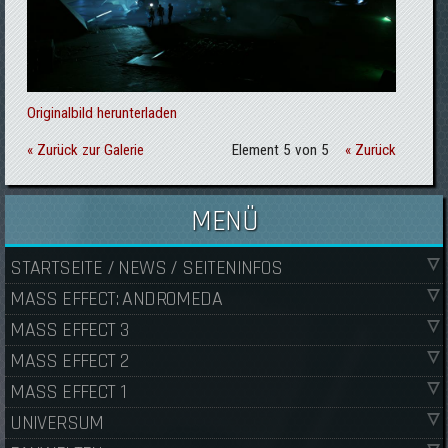
Originalbild herunterladen
« Zurück zur Galerie
Element 5 von 5
« Zurück
MENÜ
STARTSEITE / NEWS / SEITENINFOS
MASS EFFECT: ANDROMEDA
MASS EFFECT 3
MASS EFFECT 2
MASS EFFECT 1
UNIVERSUM