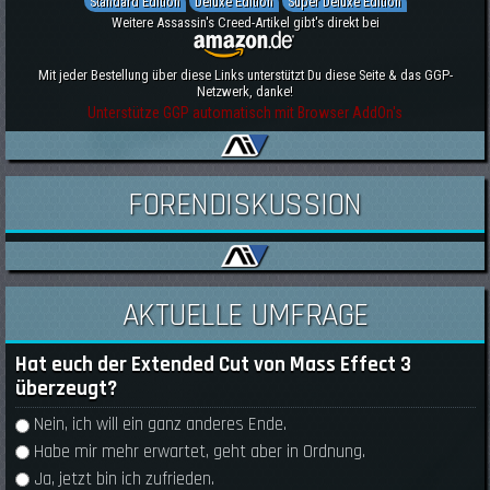
Standard Edition
Deluxe Edition
Super Deluxe Edition
Weitere Assassin's Creed-Artikel gibt's direkt bei
Mit jeder Bestellung über diese Links unterstützt Du diese Seite & das GGP-
Netzwerk, danke!
Unterstütze GGP automatisch mit Browser AddOn's
FORENDISKUSSION
AKTUELLE UMFRAGE
Hat euch der Extended Cut von Mass Effect 3
überzeugt?
Auswahlmöglichkeiten
Nein, ich will ein ganz anderes Ende.
Habe mir mehr erwartet, geht aber in Ordnung.
Ja, jetzt bin ich zufrieden.