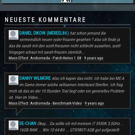
NEUESTE KOMMENTARE
DANIEL DIKOW (MEREEL86)
hat schon jemand die
vermeindlich neuen ryder-frisuren gesehen ? also ich finde ja
das die sarah mit den scott-friesuren nicht schlecht aussehen, scott
hingegen schaut mit sarah-frisuren ziemlich...
Mass Effect: Andromeda - Patch-Notes 1.08
9 years ago
·
DANNY WILMORE
Also ich kapier das nicht. Ich habe bei ME:A
im Game immer solche seltsamen Interlaced Streifen. Ich frag
mich ob das an der 10 Stunden Trial liegt oder ein generelles Problem
ist. Hier im Video...
Mass Effect: Andromeda - Benchmark-Video
9 years ago
·
DE-CHAN
Okay... Da sollte ich mit meinem i7 5930K 3,5GHz ...
16GB RAM ... Win 10 64-Bit ... GTX980Ti 6GB gut aufgestellt