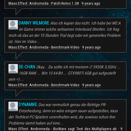
Mass Effect: Andromeda - Patch-Notes 1.08
9 years ago
·
DANNY WILMORE
Also ich kapier das nicht. Ich habe bei ME:A
im Game immer solche seltsamen Interlaced Streifen. Ich frag
mich ob das an der 10 Stunden Trial liegt oder ein generelles Problem
ist. Hier im Video...
Mass Effect: Andromeda - Benchmark-Video
9 years ago
·
DE-CHAN
Okay... Da sollte ich mit meinem i7 5930K 3,5GHz ...
16GB RAM ... Win 10 64-Bit ... GTX980Ti 6GB gut aufgestellt
sein =) ...
Mass Effect: Andromeda - Benchmark-Video
9 years ago
·
DYNAMIKE
Das war vermutlich genau die Richtige PR-
Entscheidung, denn es wäre einigen sauer aufgestoßen, dass
der Techtest PC-Spielern vorenthalten wird, die sowieso schon ihre
Probleme damit haben auf eine...
Mass Effect: Andromeda - BioWare sagt Test des Multiplayers ab
9
·