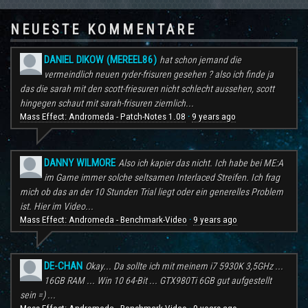
NEUESTE KOMMENTARE
DANIEL DIKOW (MEREEL86)
hat schon jemand die
vermeindlich neuen ryder-frisuren gesehen ? also ich finde ja
das die sarah mit den scott-friesuren nicht schlecht aussehen, scott
hingegen schaut mit sarah-frisuren ziemlich...
Mass Effect: Andromeda - Patch-Notes 1.08
9 years ago
·
DANNY WILMORE
Also ich kapier das nicht. Ich habe bei ME:A
im Game immer solche seltsamen Interlaced Streifen. Ich frag
mich ob das an der 10 Stunden Trial liegt oder ein generelles Problem
ist. Hier im Video...
Mass Effect: Andromeda - Benchmark-Video
9 years ago
·
DE-CHAN
Okay... Da sollte ich mit meinem i7 5930K 3,5GHz ...
16GB RAM ... Win 10 64-Bit ... GTX980Ti 6GB gut aufgestellt
sein =) ...