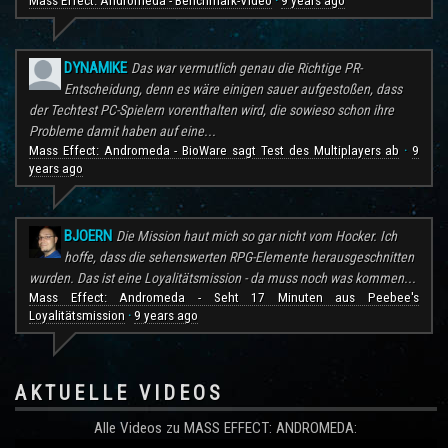
Mass Effect: Andromeda - Benchmark-Video
9 years ago
·
DYNAMIKE
Das war vermutlich genau die Richtige PR-
Entscheidung, denn es wäre einigen sauer aufgestoßen, dass
der Techtest PC-Spielern vorenthalten wird, die sowieso schon ihre
Probleme damit haben auf eine...
Mass Effect: Andromeda - BioWare sagt Test des Multiplayers ab
9
·
years ago
BJOERN
Die Mission haut mich so gar nicht vom Hocker. Ich
hoffe, dass die sehenswerten RPG-Elemente herausgeschnitten
wurden. Das ist eine Loyalitätsmission - da muss noch was kommen...
Mass Effect: Andromeda - Seht 17 Minuten aus Peebee's
Loyalitätsmission
9 years ago
·
AKTUELLE VIDEOS
Alle Videos zu MASS EFFECT: ANDROMEDA: