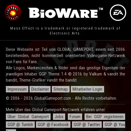
Mass Effect is a trademark or registered trademark of
Electronic Arts.
Diese Webseite ist Teil von GLOBAL GAMEPORT, einem seit 2006
bestehenden, nicht kommerziell orientierten Videogame-Netzwerk
von Fans für Fans.
Alle Logos, Markenzeichen & Bilder sind das geistige Eigentum der
jeweiligen Inhaber. GGP Theme 1.4 © 2016 by Valkum & vandit the
bandit, Theme-Grafiker vandit the bandit.
Impressum
Disclaimer
Sitemap
Mitarbeiter-Login
© 2006 - 2026 GlobalGameport.com - Alle Rechte vorbehalten.
Mehr über das Global Gameport-Netzwerk erfahren unter:
Über Global Gameport
Jobs
Forum
Bei GGP registrieren
GGP @ Tumblr
GGP @ Facebook
GGP @ Twitter
GGP @ You