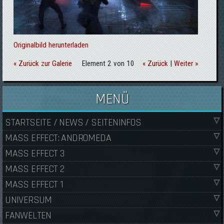
Originalbild herunterladen
« Zurück zur Galerie
Element 2 von 10
« Zurück
|
Weiter »
MENÜ
STARTSEITE / NEWS / SEITENINFOS
MASS EFFECT: ANDROMEDA
MASS EFFECT 3
MASS EFFECT 2
MASS EFFECT 1
UNIVERSUM
FANWELTEN