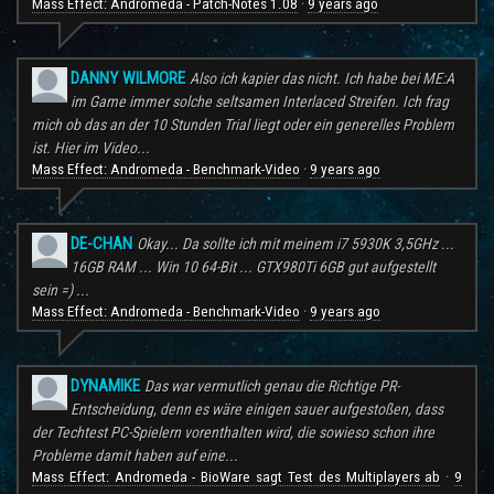
Mass Effect: Andromeda - Patch-Notes 1.08
9 years ago
·
DANNY WILMORE
Also ich kapier das nicht. Ich habe bei ME:A
im Game immer solche seltsamen Interlaced Streifen. Ich frag
mich ob das an der 10 Stunden Trial liegt oder ein generelles Problem
ist. Hier im Video...
Mass Effect: Andromeda - Benchmark-Video
9 years ago
·
DE-CHAN
Okay... Da sollte ich mit meinem i7 5930K 3,5GHz ...
16GB RAM ... Win 10 64-Bit ... GTX980Ti 6GB gut aufgestellt
sein =) ...
Mass Effect: Andromeda - Benchmark-Video
9 years ago
·
DYNAMIKE
Das war vermutlich genau die Richtige PR-
Entscheidung, denn es wäre einigen sauer aufgestoßen, dass
der Techtest PC-Spielern vorenthalten wird, die sowieso schon ihre
Probleme damit haben auf eine...
Mass Effect: Andromeda - BioWare sagt Test des Multiplayers ab
9
·