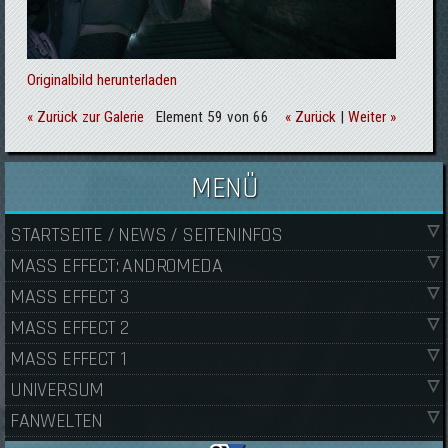
Originalbild herunterladen
« Zurück zur Galerie
Element 59 von 66
« Zurück
|
Weiter »
MENÜ
STARTSEITE / NEWS / SEITENINFOS
MASS EFFECT: ANDROMEDA
MASS EFFECT 3
MASS EFFECT 2
MASS EFFECT 1
UNIVERSUM
FANWELTEN