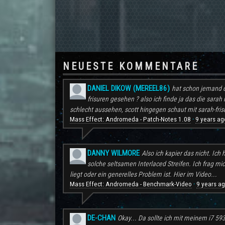
NEUESTE KOMMENTARE
DANIEL DIKOW (MEREEL86)
hat schon jemand d
frisuren gesehen ? also ich finde ja das die sarah 
schlecht aussehen, scott hingegen schaut mit sarah-frisu
Mass Effect: Andromeda - Patch-Notes 1.08
9 years ag
·
DANNY WILMORE
Also ich kapier das nicht. Ic
solche seltsamen Interlaced Streifen. Ich frag mi
liegt oder ein generelles Problem ist. Hier im Video...
Mass Effect: Andromeda - Benchmark-Video
9 years a
·
DE-CHAN
Okay... Da sollte ich mit meinem i7 59