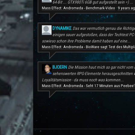
64-Bit ... GTX980Ti 6GB gut aufgestellt sein =) ...
Mass Effect: Andromeda - Benchmark-Video
9 years a
·
DYNAMIKE
Das war vermutlich genau die Richtig
einigen sauer aufgestoßen, dass der Techtest PC-S
sowieso schon ihre Probleme damit haben auf eine...
Mass Effect: Andromeda - BioWare sagt Test des Multipl
BJOERN
Die Mission haut mich so gar nicht vom H
sehenswerten RPG-Elemente herausgeschnitten wu
Loyalitätsmission - da muss noch was kommen...
Mass Effect: Andromeda - Seht 17 Minuten aus Peebee's
.