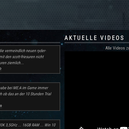
AKTUELLE VIDEOS
Alle Videos
ie vermeindlich neuen ryder-
mit den scott-friesuren nicht
ren ziemlich...
o
h habe bei ME:A im Game immer
ch ob das an der 10 Stunden Trial
go
30K 3,5GHz ... 16GB RAM ... Win 10