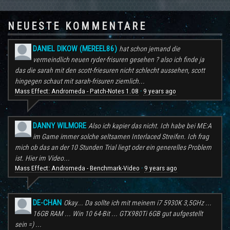
NEUESTE KOMMENTARE
DANIEL DIKOW (MEREEL86)
hat schon jemand die
vermeindlich neuen ryder-frisuren gesehen ? also ich finde ja
das die sarah mit den scott-friesuren nicht schlecht aussehen, scott
hingegen schaut mit sarah-frisuren ziemlich...
Mass Effect: Andromeda - Patch-Notes 1.08
9 years ago
·
DANNY WILMORE
Also ich kapier das nicht. Ich habe bei ME:A
im Game immer solche seltsamen Interlaced Streifen. Ich frag
mich ob das an der 10 Stunden Trial liegt oder ein generelles Problem
ist. Hier im Video...
Mass Effect: Andromeda - Benchmark-Video
9 years ago
·
DE-CHAN
Okay... Da sollte ich mit meinem i7 5930K 3,5GHz ...
16GB RAM ... Win 10 64-Bit ... GTX980Ti 6GB gut aufgestellt
sein =) ...