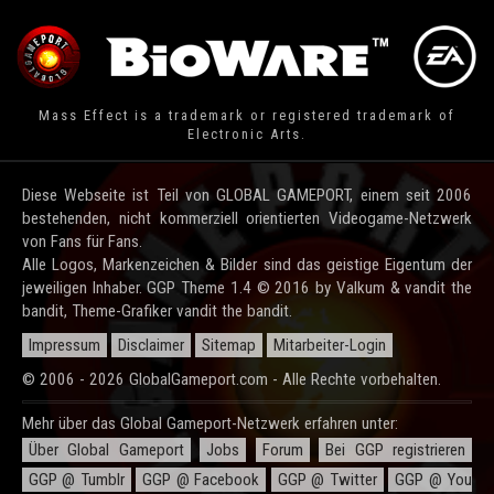
Mass Effect is a trademark or registered trademark of
Electronic Arts.
Diese Webseite ist Teil von GLOBAL GAMEPORT, einem seit 2006
bestehenden, nicht kommerziell orientierten Videogame-Netzwerk
von Fans für Fans.
Alle Logos, Markenzeichen & Bilder sind das geistige Eigentum der
jeweiligen Inhaber. GGP Theme 1.4 © 2016 by Valkum & vandit the
bandit, Theme-Grafiker vandit the bandit.
Impressum
Disclaimer
Sitemap
Mitarbeiter-Login
© 2006 - 2026 GlobalGameport.com - Alle Rechte vorbehalten.
Mehr über das Global Gameport-Netzwerk erfahren unter:
Über Global Gameport
Jobs
Forum
Bei GGP registrieren
GGP @ Tumblr
GGP @ Facebook
GGP @ Twitter
GGP @ You