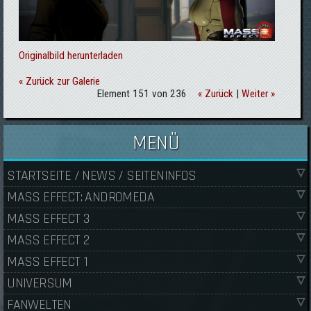
Originalbild herunterladen
« Zurück zur Galerie
Element 151 von 236
« Zurück
|
Weiter »
MENÜ
STARTSEITE / NEWS / SEITENINFOS
MASS EFFECT: ANDROMEDA
MASS EFFECT 3
MASS EFFECT 2
MASS EFFECT 1
UNIVERSUM
FANWELTEN