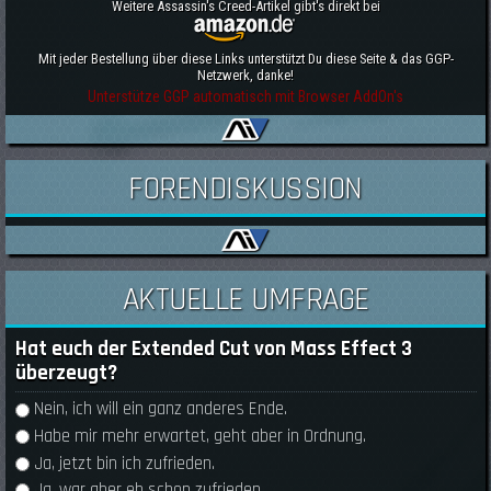
Weitere Assassin's Creed-Artikel gibt's direkt bei
Mit jeder Bestellung über diese Links unterstützt Du diese Seite & das GGP-
Netzwerk, danke!
Unterstütze GGP automatisch mit Browser AddOn's
FORENDISKUSSION
AKTUELLE UMFRAGE
Hat euch der Extended Cut von Mass Effect 3
überzeugt?
Auswahlmöglichkeiten
Nein, ich will ein ganz anderes Ende.
Habe mir mehr erwartet, geht aber in Ordnung.
Ja, jetzt bin ich zufrieden.
Ja, war aber eh schon zufrieden.