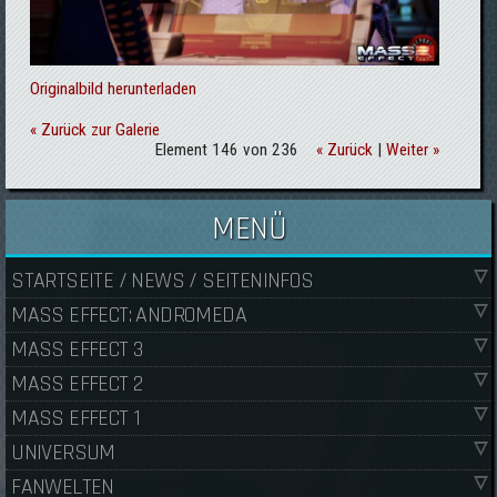
Originalbild herunterladen
« Zurück zur Galerie
Element 146 von 236
« Zurück
|
Weiter »
MENÜ
STARTSEITE / NEWS / SEITENINFOS
MASS EFFECT: ANDROMEDA
MASS EFFECT 3
MASS EFFECT 2
MASS EFFECT 1
UNIVERSUM
FANWELTEN