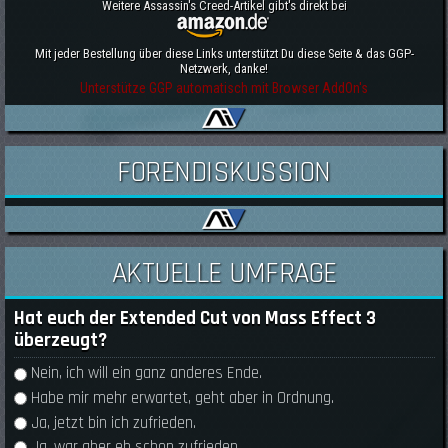
Weitere Assassin's Creed-Artikel gibt's direkt bei
Mit jeder Bestellung über diese Links unterstützt Du diese Seite & das GGP-
Netzwerk, danke!
Unterstütze GGP automatisch mit Browser AddOn's
FORENDISKUSSION
AKTUELLE UMFRAGE
Hat euch der Extended Cut von Mass Effect 3
überzeugt?
Auswahlmöglichkeiten
Nein, ich will ein ganz anderes Ende.
Habe mir mehr erwartet, geht aber in Ordnung.
Ja, jetzt bin ich zufrieden.
Ja, war aber eh schon zufrieden.