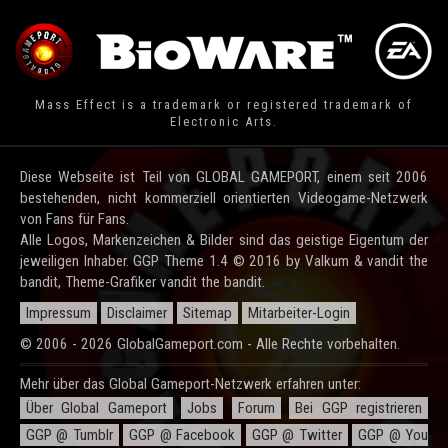
Mass Effect is a trademark or registered trademark of
Electronic Arts.
Diese Webseite ist Teil von GLOBAL GAMEPORT, einem seit 2006
bestehenden, nicht kommerziell orientierten Videogame-Netzwerk
von Fans für Fans.
Alle Logos, Markenzeichen & Bilder sind das geistige Eigentum der
jeweiligen Inhaber. GGP Theme 1.4 © 2016 by Valkum & vandit the
bandit, Theme-Grafiker vandit the bandit.
Impressum
Disclaimer
Sitemap
Mitarbeiter-Login
© 2006 - 2026 GlobalGameport.com - Alle Rechte vorbehalten.
Mehr über das Global Gameport-Netzwerk erfahren unter:
Über Global Gameport
Jobs
Forum
Bei GGP registrieren
GGP @ Tumblr
GGP @ Facebook
GGP @ Twitter
GGP @ You