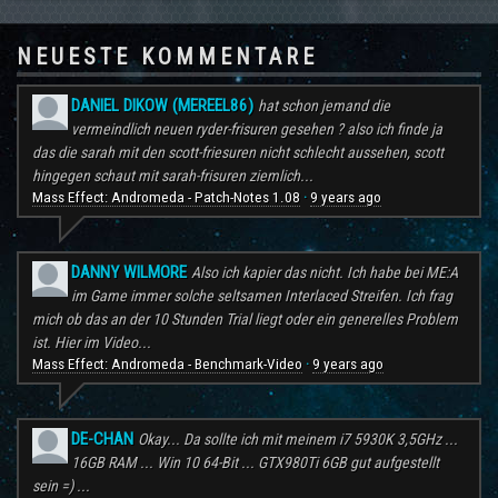
NEUESTE KOMMENTARE
DANIEL DIKOW (MEREEL86)
hat schon jemand die
vermeindlich neuen ryder-frisuren gesehen ? also ich finde ja
das die sarah mit den scott-friesuren nicht schlecht aussehen, scott
hingegen schaut mit sarah-frisuren ziemlich...
Mass Effect: Andromeda - Patch-Notes 1.08
9 years ago
·
DANNY WILMORE
Also ich kapier das nicht. Ich habe bei ME:A
im Game immer solche seltsamen Interlaced Streifen. Ich frag
mich ob das an der 10 Stunden Trial liegt oder ein generelles Problem
ist. Hier im Video...
Mass Effect: Andromeda - Benchmark-Video
9 years ago
·
DE-CHAN
Okay... Da sollte ich mit meinem i7 5930K 3,5GHz ...
16GB RAM ... Win 10 64-Bit ... GTX980Ti 6GB gut aufgestellt
sein =) ...