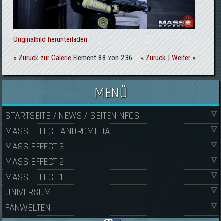
Originalbild herunterladen
« Zurück zur Galerie
Element 88 von 236
« Zurück
|
Weiter »
MENÜ
STARTSEITE / NEWS / SEITENINFOS
MASS EFFECT: ANDROMEDA
MASS EFFECT 3
MASS EFFECT 2
MASS EFFECT 1
UNIVERSUM
FANWELTEN