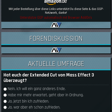
Mit jeder Bestellung über diese Links unterstützt Du diese Seite & das GGP-
Netzwerk, danke!
Unterstütze GGP automatisch mit Browser AddOn's
FORENDISKUSSION
AKTUELLE UMFRAGE
Hat euch der Extended Cut von Mass Effect 3
überzeugt?
Auswahlmöglichkeiten
Nein, ich will ein ganz anderes Ende.
Habe mir mehr erwartet, geht aber in Ordnung.
Ja, jetzt bin ich zufrieden.
Ja, war aber eh schon zufrieden.