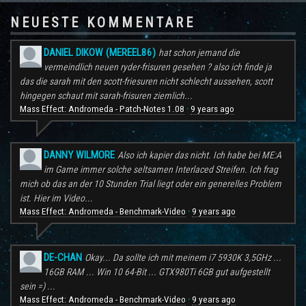
NEUESTE KOMMENTARE
DANIEL DIKOW (MEREEL86)
hat schon jemand die
vermeindlich neuen ryder-frisuren gesehen ? also ich finde ja
das die sarah mit den scott-friesuren nicht schlecht aussehen, scott
hingegen schaut mit sarah-frisuren ziemlich...
Mass Effect: Andromeda - Patch-Notes 1.08
9 years ago
·
DANNY WILMORE
Also ich kapier das nicht. Ich habe bei ME:A
im Game immer solche seltsamen Interlaced Streifen. Ich frag
mich ob das an der 10 Stunden Trial liegt oder ein generelles Problem
ist. Hier im Video...
Mass Effect: Andromeda - Benchmark-Video
9 years ago
·
DE-CHAN
Okay... Da sollte ich mit meinem i7 5930K 3,5GHz ...
16GB RAM ... Win 10 64-Bit ... GTX980Ti 6GB gut aufgestellt
sein =) ...
Mass Effect: Andromeda - Benchmark-Video
9 years ago
·