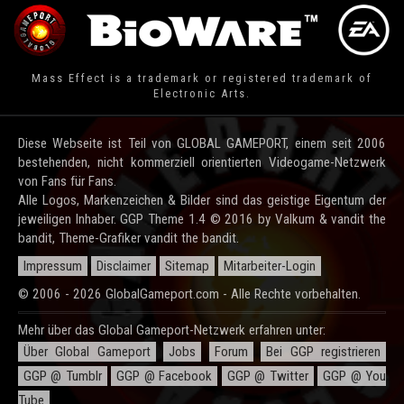
Mass Effect is a trademark or registered trademark of
Electronic Arts.
Diese Webseite ist Teil von GLOBAL GAMEPORT, einem seit 2006
bestehenden, nicht kommerziell orientierten Videogame-Netzwerk
von Fans für Fans.
Alle Logos, Markenzeichen & Bilder sind das geistige Eigentum der
jeweiligen Inhaber. GGP Theme 1.4 © 2016 by Valkum & vandit the
bandit, Theme-Grafiker vandit the bandit.
Impressum
Disclaimer
Sitemap
Mitarbeiter-Login
© 2006 - 2026 GlobalGameport.com - Alle Rechte vorbehalten.
Mehr über das Global Gameport-Netzwerk erfahren unter:
Über Global Gameport
Jobs
Forum
Bei GGP registrieren
GGP @ Tumblr
GGP @ Facebook
GGP @ Twitter
GGP @ You
Tube