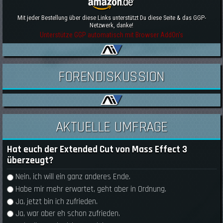
Mit jeder Bestellung über diese Links unterstützt Du diese Seite & das GGP-
Netzwerk, danke!
Unterstütze GGP automatisch mit Browser AddOn's
FORENDISKUSSION
AKTUELLE UMFRAGE
Hat euch der Extended Cut von Mass Effect 3
überzeugt?
Auswahlmöglichkeiten
Nein, ich will ein ganz anderes Ende.
Habe mir mehr erwartet, geht aber in Ordnung.
Ja, jetzt bin ich zufrieden.
Ja, war aber eh schon zufrieden.