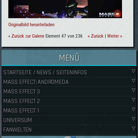
Originalbild herunterladen
« Zurück zur Galerie
Element 47 von 236
« Zurück
|
Weiter »
MENÜ
STARTSEITE / NEWS / SEITENINFOS
MASS EFFECT: ANDROMEDA
MASS EFFECT 3
MASS EFFECT 2
MASS EFFECT 1
UNIVERSUM
FANWELTEN