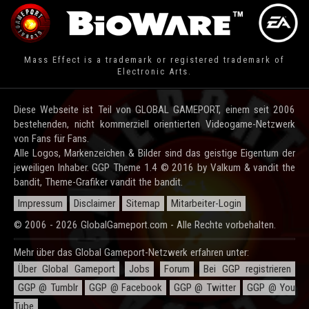
Mass Effect is a trademark or registered trademark of
Electronic Arts.
Diese Webseite ist Teil von GLOBAL GAMEPORT, einem seit 2006
bestehenden, nicht kommerziell orientierten Videogame-Netzwerk
von Fans für Fans.
Alle Logos, Markenzeichen & Bilder sind das geistige Eigentum der
jeweiligen Inhaber. GGP Theme 1.4 © 2016 by Valkum & vandit the
bandit, Theme-Grafiker vandit the bandit.
Impressum
Disclaimer
Sitemap
Mitarbeiter-Login
© 2006 - 2026 GlobalGameport.com - Alle Rechte vorbehalten.
Mehr über das Global Gameport-Netzwerk erfahren unter:
Über Global Gameport
Jobs
Forum
Bei GGP registrieren
GGP @ Tumblr
GGP @ Facebook
GGP @ Twitter
GGP @ You
Tube