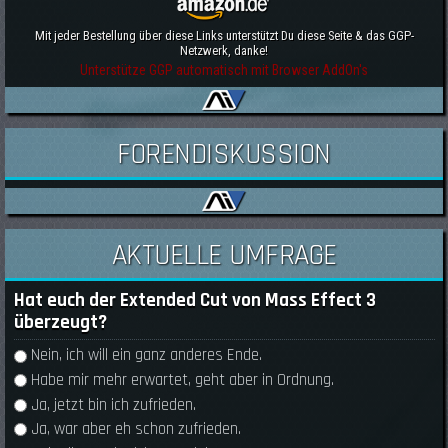
Mit jeder Bestellung über diese Links unterstützt Du diese Seite & das GGP-
Netzwerk, danke!
Unterstütze GGP automatisch mit Browser AddOn's
FORENDISKUSSION
AKTUELLE UMFRAGE
Hat euch der Extended Cut von Mass Effect 3
überzeugt?
Auswahlmöglichkeiten
Nein, ich will ein ganz anderes Ende.
Habe mir mehr erwartet, geht aber in Ordnung.
Ja, jetzt bin ich zufrieden.
Ja, war aber eh schon zufrieden.