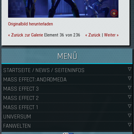
Originalbild herunterladen
« Zurück zur Galerie
Element 36 von 236
« Zurück
|
Weiter »
MENÜ
STARTSEITE / NEWS / SEITENINFOS
MASS EFFECT: ANDROMEDA
MASS EFFECT 3
MASS EFFECT 2
MASS EFFECT 1
UNIVERSUM
FANWELTEN