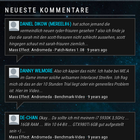
NEUESTE KOMMENTARE
DANIEL DIKOW (MEREEL86)
hat schon jemand die
vermeindlich neuen ryder-frisuren gesehen ? also ich finde ja
das die sarah mit den scott-friesuren nicht schlecht aussehen, scott
hingegen schaut mit sarah-frisuren ziemlich...
Mass Effect: Andromeda - Patch-Notes 1.08
9 years ago
·
DANNY WILMORE
Also ich kapier das nicht. Ich habe bei ME:A
im Game immer solche seltsamen Interlaced Streifen. Ich frag
mich ob das an der 10 Stunden Trial liegt oder ein generelles Problem
ist. Hier im Video...
Mass Effect: Andromeda - Benchmark-Video
9 years ago
·
DE-CHAN
Okay... Da sollte ich mit meinem i7 5930K 3,5GHz ...
16GB RAM ... Win 10 64-Bit ... GTX980Ti 6GB gut aufgestellt
sein =) ...
Mass Effect: Andromeda - Benchmark-Video
9 years ago
·