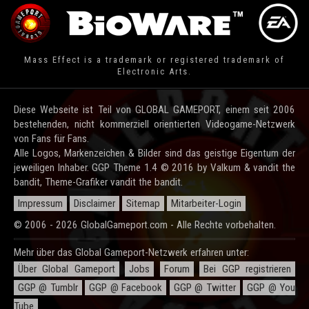
Mass Effect is a trademark or registered trademark of
Electronic Arts.
Diese Webseite ist Teil von GLOBAL GAMEPORT, einem seit 2006
bestehenden, nicht kommerziell orientierten Videogame-Netzwerk
von Fans für Fans.
Alle Logos, Markenzeichen & Bilder sind das geistige Eigentum der
jeweiligen Inhaber. GGP Theme 1.4 © 2016 by Valkum & vandit the
bandit, Theme-Grafiker vandit the bandit.
Impressum
Disclaimer
Sitemap
Mitarbeiter-Login
© 2006 - 2026 GlobalGameport.com - Alle Rechte vorbehalten.
Mehr über das Global Gameport-Netzwerk erfahren unter:
Über Global Gameport
Jobs
Forum
Bei GGP registrieren
GGP @ Tumblr
GGP @ Facebook
GGP @ Twitter
GGP @ You
Tube