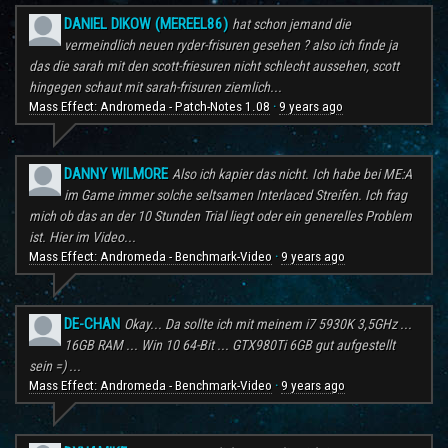
DANIEL DIKOW (MEREEL86)
hat schon jemand die
vermeindlich neuen ryder-frisuren gesehen ? also ich finde ja
das die sarah mit den scott-friesuren nicht schlecht aussehen, scott
hingegen schaut mit sarah-frisuren ziemlich...
Mass Effect: Andromeda - Patch-Notes 1.08
9 years ago
·
DANNY WILMORE
Also ich kapier das nicht. Ich habe bei ME:A
im Game immer solche seltsamen Interlaced Streifen. Ich frag
mich ob das an der 10 Stunden Trial liegt oder ein generelles Problem
ist. Hier im Video...
Mass Effect: Andromeda - Benchmark-Video
9 years ago
·
DE-CHAN
Okay... Da sollte ich mit meinem i7 5930K 3,5GHz ...
16GB RAM ... Win 10 64-Bit ... GTX980Ti 6GB gut aufgestellt
sein =) ...
Mass Effect: Andromeda - Benchmark-Video
9 years ago
·