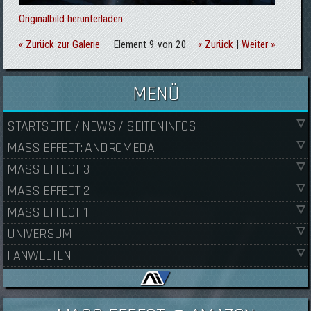
Originalbild herunterladen
« Zurück zur Galerie
Element 9 von 20
« Zurück
|
Weiter »
MENÜ
STARTSEITE / NEWS / SEITENINFOS
MASS EFFECT: ANDROMEDA
MASS EFFECT 3
MASS EFFECT 2
MASS EFFECT 1
UNIVERSUM
FANWELTEN