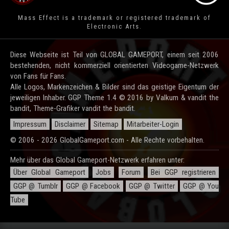
Mass Effect is a trademark or registered trademark of
Electronic Arts.
Diese Webseite ist Teil von GLOBAL GAMEPORT, einem seit 2006
bestehenden, nicht kommerziell orientierten Videogame-Netzwerk
von Fans für Fans.
Alle Logos, Markenzeichen & Bilder sind das geistige Eigentum der
jeweiligen Inhaber. GGP Theme 1.4 © 2016 by Valkum & vandit the
bandit, Theme-Grafiker vandit the bandit.
Impressum
Disclaimer
Sitemap
Mitarbeiter-Login
© 2006 - 2026 GlobalGameport.com - Alle Rechte vorbehalten.
Mehr über das Global Gameport-Netzwerk erfahren unter:
Über Global Gameport
Jobs
Forum
Bei GGP registrieren
GGP @ Tumblr
GGP @ Facebook
GGP @ Twitter
GGP @ You
Tube