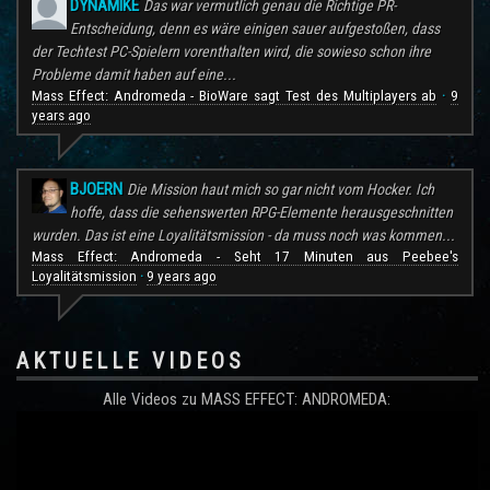
DYNAMIKE
Das war vermutlich genau die Richtige PR-
Entscheidung, denn es wäre einigen sauer aufgestoßen, dass
der Techtest PC-Spielern vorenthalten wird, die sowieso schon ihre
Probleme damit haben auf eine...
Mass Effect: Andromeda - BioWare sagt Test des Multiplayers ab
9
·
years ago
BJOERN
Die Mission haut mich so gar nicht vom Hocker. Ich
hoffe, dass die sehenswerten RPG-Elemente herausgeschnitten
wurden. Das ist eine Loyalitätsmission - da muss noch was kommen...
Mass Effect: Andromeda - Seht 17 Minuten aus Peebee's
Loyalitätsmission
9 years ago
·
AKTUELLE VIDEOS
Alle Videos zu MASS EFFECT: ANDROMEDA: