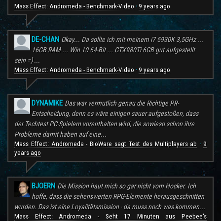
Mass Effect: Andromeda - Benchmark-Video
9 years ago
·
DE-CHAN
Okay... Da sollte ich mit meinem i7 5930K 3,5GHz ...
16GB RAM ... Win 10 64-Bit ... GTX980Ti 6GB gut aufgestellt
sein =) ...
Mass Effect: Andromeda - Benchmark-Video
9 years ago
·
DYNAMIKE
Das war vermutlich genau die Richtige PR-
Entscheidung, denn es wäre einigen sauer aufgestoßen, dass
der Techtest PC-Spielern vorenthalten wird, die sowieso schon ihre
Probleme damit haben auf eine...
Mass Effect: Andromeda - BioWare sagt Test des Multiplayers ab
9
·
years ago
BJOERN
Die Mission haut mich so gar nicht vom Hocker. Ich
hoffe, dass die sehenswerten RPG-Elemente herausgeschnitten
wurden. Das ist eine Loyalitätsmission - da muss noch was kommen...
Mass Effect: Andromeda - Seht 17 Minuten aus Peebee's