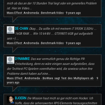
mich ob das an der 10 Stunden Trial liegt oder ein generelles Problem
ist. Hier im Video...
Mass Effect: Andromeda - Benchmark-Video
9 years ago
·
DE-CHAN
Okay... Da sollte ich mit meinem i7 5930K 3,5GHz ...
16GB RAM ... Win 10 64-Bit ... GTX980Ti 6GB gut aufgestellt
sein =) ...
Mass Effect: Andromeda - Benchmark-Video
9 years ago
·
DYNAMIKE
Das war vermutlich genau die Richtige PR-
Entscheidung, denn es wäre einigen sauer aufgestoßen, dass
der Techtest PC-Spielern vorenthalten wird, die sowieso schon ihre
Probleme damit haben auf eine...
Mass Effect: Andromeda - BioWare sagt Test des Multiplayers ab
9
·
years ago
BJOERN
Die Mission haut mich so gar nicht vom Hocker. Ich
hoffe, dass die sehenswerten RPG-Elemente herausgeschnitten