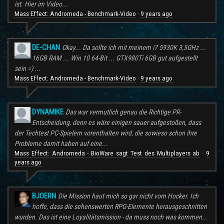
ist. Hier im Video...
Mass Effect: Andromeda - Benchmark-Video
9 years ago
·
DE-CHAN
Okay... Da sollte ich mit meinem i7 5930K 3,5GHz ...
16GB RAM ... Win 10 64-Bit ... GTX980Ti 6GB gut aufgestellt
sein =) ...
Mass Effect: Andromeda - Benchmark-Video
9 years ago
·
DYNAMIKE
Das war vermutlich genau die Richtige PR-
Entscheidung, denn es wäre einigen sauer aufgestoßen, dass
der Techtest PC-Spielern vorenthalten wird, die sowieso schon ihre
Probleme damit haben auf eine...
Mass Effect: Andromeda - BioWare sagt Test des Multiplayers ab
9
·
years ago
BJOERN
Die Mission haut mich so gar nicht vom Hocker. Ich
hoffe, dass die sehenswerten RPG-Elemente herausgeschnitten
wurden. Das ist eine Loyalitätsmission - da muss noch was kommen...