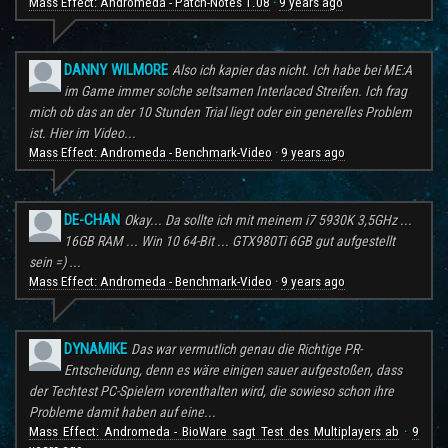
Mass Effect: Andromeda - Patch-Notes 1.08
9 years ago
·
DANNY WILMORE
Also ich kapier das nicht. Ich habe bei ME:A
im Game immer solche seltsamen Interlaced Streifen. Ich frag
mich ob das an der 10 Stunden Trial liegt oder ein generelles Problem
ist. Hier im Video...
Mass Effect: Andromeda - Benchmark-Video
9 years ago
·
DE-CHAN
Okay... Da sollte ich mit meinem i7 5930K 3,5GHz ...
16GB RAM ... Win 10 64-Bit ... GTX980Ti 6GB gut aufgestellt
sein =) ...
Mass Effect: Andromeda - Benchmark-Video
9 years ago
·
DYNAMIKE
Das war vermutlich genau die Richtige PR-
Entscheidung, denn es wäre einigen sauer aufgestoßen, dass
der Techtest PC-Spielern vorenthalten wird, die sowieso schon ihre
Probleme damit haben auf eine...
Mass Effect: Andromeda - BioWare sagt Test des Multiplayers ab
9
·