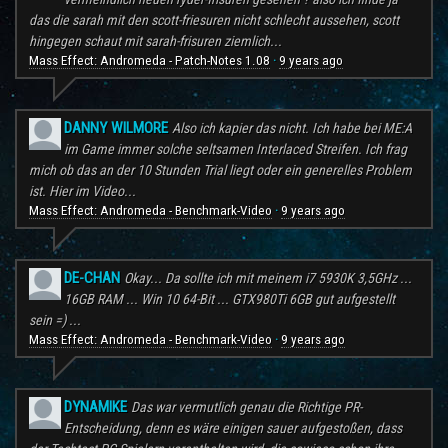
das die sarah mit den scott-friesuren nicht schlecht aussehen, scott
hingegen schaut mit sarah-frisuren ziemlich...
Mass Effect: Andromeda - Patch-Notes 1.08
9 years ago
·
DANNY WILMORE
Also ich kapier das nicht. Ich habe bei ME:A
im Game immer solche seltsamen Interlaced Streifen. Ich frag
mich ob das an der 10 Stunden Trial liegt oder ein generelles Problem
ist. Hier im Video...
Mass Effect: Andromeda - Benchmark-Video
9 years ago
·
DE-CHAN
Okay... Da sollte ich mit meinem i7 5930K 3,5GHz ...
16GB RAM ... Win 10 64-Bit ... GTX980Ti 6GB gut aufgestellt
sein =) ...
Mass Effect: Andromeda - Benchmark-Video
9 years ago
·
DYNAMIKE
Das war vermutlich genau die Richtige PR-
Entscheidung, denn es wäre einigen sauer aufgestoßen, dass