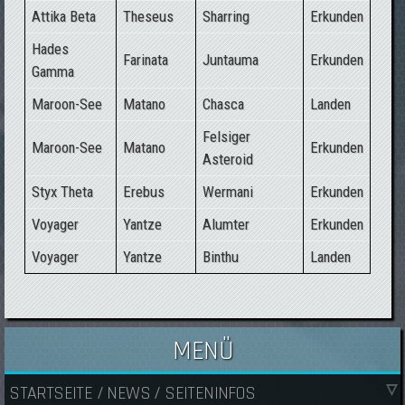
Attika Beta
Theseus
Sharring
Erkunden
Hades
Farinata
Juntauma
Erkunden
Gamma
Maroon-See
Matano
Chasca
Landen
Felsiger
Maroon-See
Matano
Erkunden
Asteroid
Styx Theta
Erebus
Wermani
Erkunden
Voyager
Yantze
Alumter
Erkunden
Voyager
Yantze
Binthu
Landen
MENÜ
STARTSEITE / NEWS / SEITENINFOS