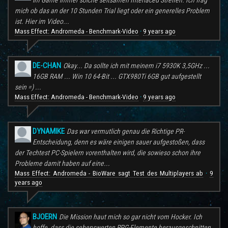
mich ob das an der 10 Stunden Trial liegt oder ein generelles Problem
ist. Hier im Video...
Mass Effect: Andromeda - Benchmark-Video
9 years ago
·
DE-CHAN
Okay... Da sollte ich mit meinem i7 5930K 3,5GHz ...
16GB RAM ... Win 10 64-Bit ... GTX980Ti 6GB gut aufgestellt
sein =) ...
Mass Effect: Andromeda - Benchmark-Video
9 years ago
·
DYNAMIKE
Das war vermutlich genau die Richtige PR-
Entscheidung, denn es wäre einigen sauer aufgestoßen, dass
der Techtest PC-Spielern vorenthalten wird, die sowieso schon ihre
Probleme damit haben auf eine...
Mass Effect: Andromeda - BioWare sagt Test des Multiplayers ab
9
·
years ago
BJOERN
Die Mission haut mich so gar nicht vom Hocker. Ich
hoffe, dass die sehenswerten RPG-Elemente herausgeschnitten