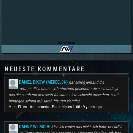
RSS Feed Widget
NEUESTE KOMMENTARE
DANIEL DIKOW (MEREEL86)
hat schon jemand die
vermeindlich neuen ryder-frisuren gesehen ? also ich finde ja
das die sarah mit den scott-friesuren nicht schlecht aussehen, scott
hingegen schaut mit sarah-frisuren ziemlich...
Mass Effect: Andromeda - Patch-Notes 1.08
9 years ago
·
DANNY WILMORE
Also ich kapier das nicht. Ich habe bei ME:A
im Game immer solche seltsamen Interlaced Streifen. Ich frag