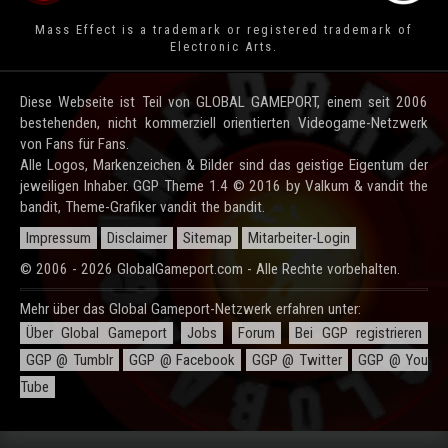
Mass Effect is a trademark or registered trademark of
Electronic Arts.
Diese Webseite ist Teil von GLOBAL GAMEPORT, einem seit 2006
bestehenden, nicht kommerziell orientierten Videogame-Netzwerk
von Fans für Fans.
Alle Logos, Markenzeichen & Bilder sind das geistige Eigentum der
jeweiligen Inhaber. GGP Theme 1.4 © 2016 by Valkum & vandit the
bandit, Theme-Grafiker vandit the bandit.
Impressum
Disclaimer
Sitemap
Mitarbeiter-Login
© 2006 - 2026 GlobalGameport.com - Alle Rechte vorbehalten.
Mehr über das Global Gameport-Netzwerk erfahren unter:
Über Global Gameport
Jobs
Forum
Bei GGP registrieren
GGP @ Tumblr
GGP @ Facebook
GGP @ Twitter
GGP @ You
Tube