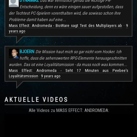
DYNAMIKE
Das war vermutlich genau die Richtige PR-
Entscheidung, denn es wäre einigen sauer aufgestoßen, dass
der Techtest PC-Spielern vorenthalten wird, die sowieso schon ihre
Probleme damit haben auf eine...
Mass Effect: Andromeda - BioWare sagt Test des Multiplayers ab
9
·
years ago
BJOERN
Die Mission haut mich so gar nicht vom Hocker. Ich
hoffe, dass die sehenswerten RPG-Elemente herausgeschnitten
wurden. Das ist eine Loyalitätsmission - da muss noch was kommen...
Mass Effect: Andromeda - Seht 17 Minuten aus Peebee's
Loyalitätsmission
9 years ago
·
AKTUELLE VIDEOS
Alle Videos zu MASS EFFECT: ANDROMEDA: