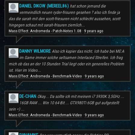
DANIEL DIKOW (MEREEL86)
hat schon jemand die
vermeindlich neuen ryder-frisuren gesehen ? also ich finde ja
das die sarah mit den scott-friesuren nicht schlecht aussehen, scott
hingegen schaut mit sarah-frisuren ziemlich...
Mass Effect: Andromeda - Patch-Notes 1.08
9 years ago
·
DANNY WILMORE
Also ich kapier das nicht. Ich habe bei ME:A
im Game immer solche seltsamen Interlaced Streifen. Ich frag
mich ob das an der 10 Stunden Trial liegt oder ein generelles Problem
ist. Hier im Video...
Mass Effect: Andromeda - Benchmark-Video
9 years ago
·
DE-CHAN
Okay... Da sollte ich mit meinem i7 5930K 3,5GHz ...
16GB RAM ... Win 10 64-Bit ... GTX980Ti 6GB gut aufgestellt
sein =) ...
Mass Effect: Andromeda - Benchmark-Video
9 years ago
·