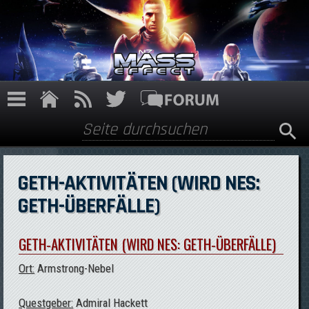
Direkt zum Inhalt
Suche
Suchformular
GETH-AKTIVITÄTEN (WIRD NES:
GETH-ÜBERFÄLLE)
GETH-AKTIVITÄTEN (WIRD NES: GETH-ÜBERFÄLLE)
Ort:
Armstrong-Nebel
Questgeber:
Admiral Hackett