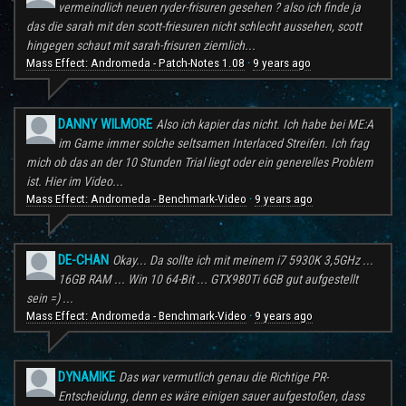
vermeindlich neuen ryder-frisuren gesehen ? also ich finde ja
das die sarah mit den scott-friesuren nicht schlecht aussehen, scott
hingegen schaut mit sarah-frisuren ziemlich...
Mass Effect: Andromeda - Patch-Notes 1.08
9 years ago
·
DANNY WILMORE
Also ich kapier das nicht. Ich habe bei ME:A
im Game immer solche seltsamen Interlaced Streifen. Ich frag
mich ob das an der 10 Stunden Trial liegt oder ein generelles Problem
ist. Hier im Video...
Mass Effect: Andromeda - Benchmark-Video
9 years ago
·
DE-CHAN
Okay... Da sollte ich mit meinem i7 5930K 3,5GHz ...
16GB RAM ... Win 10 64-Bit ... GTX980Ti 6GB gut aufgestellt
sein =) ...
Mass Effect: Andromeda - Benchmark-Video
9 years ago
·
DYNAMIKE
Das war vermutlich genau die Richtige PR-
Entscheidung, denn es wäre einigen sauer aufgestoßen, dass